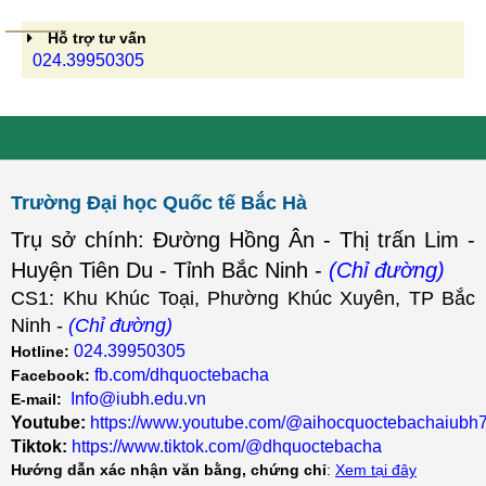
Hỗ trợ tư vấn
024.39950305
Trường Đại học Quốc tế Bắc Hà
Trụ sở chính: Đường Hồng Ân - Thị trấn Lim -
Huyện Tiên Du - Tỉnh Bắc Ninh -
(Chỉ đường)
CS1: Khu Khúc Toại, Phường Khúc Xuyên, TP Bắc
Ninh -
(Chỉ đường)
024.39950305
Hotline:
fb.com/dhquoctebacha
Facebook:
Info@iubh.edu.vn
E-mail:
Youtube:
https://www.youtube.com/@aihocquoctebachaiubh
Tiktok:
https://www.tiktok.com/@dhquoctebacha
Hướng dẫn xác nhận văn bằng, chứng chỉ
:
Xem tại đây