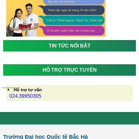
TIN TỨC NỔI BẬT
HỖ TRỢ TRỰC TUYẾN
Hỗ trợ tư vấn
024.39950305
Trường Đại học Quốc tế Bắc Hà