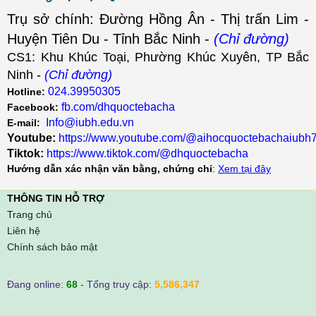
Trụ sở chính: Đường Hồng Ân - Thị trấn Lim -
Huyện Tiên Du - Tỉnh Bắc Ninh -
(Chỉ đường)
CS1: Khu Khúc Toại, Phường Khúc Xuyên, TP Bắc
Ninh -
(Chỉ đường)
024.39950305
Hotline:
fb.com/dhquoctebacha
Facebook:
Info@iubh.edu.vn
E-mail:
Youtube:
https://www.youtube.com/@aihocquoctebachaiubh
Tiktok:
https://www.tiktok.com/@dhquoctebacha
Hướng dẫn xác nhận văn bằng, chứng chỉ
:
Xem tại đây
THÔNG TIN HỖ TRỢ
Trang chủ
Liên hệ
Chính sách bảo mật
Đang online:
68
- Tổng truy cập:
5,586,347