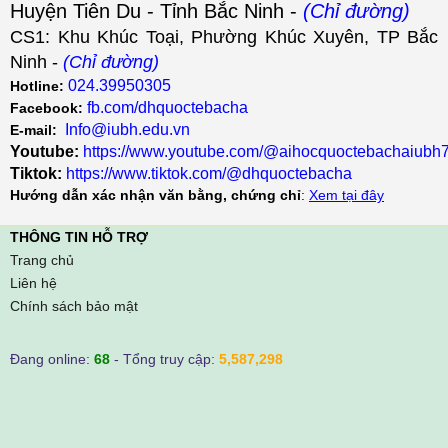
Huyện Tiên Du - Tỉnh Bắc Ninh -
(Chỉ đường)
CS1: Khu Khúc Toại, Phường Khúc Xuyên, TP Bắc
Ninh -
(Chỉ đường)
024.39950305
Hotline:
fb.com/dhquoctebacha
Facebook:
Info@iubh.edu.vn
E-mail:
Youtube:
https://www.youtube.com/@aihocquoctebachaiubh
Tiktok:
https://www.tiktok.com/@dhquoctebacha
Hướng dẫn xác nhận văn bằng, chứng chỉ
:
Xem tại đây
THÔNG TIN HỖ TRỢ
Trang chủ
Liên hệ
Chính sách bảo mật
Đang online:
68
- Tổng truy cập:
5,587,298