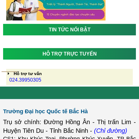
TIN TỨC NỔI BẬT
HỖ TRỢ TRỰC TUYẾN
Hỗ trợ tư vấn
024.39950305
Trường Đại học Quốc tế Bắc Hà
Trụ sở chính: Đường Hồng Ân - Thị trấn Lim -
Huyện Tiên Du - Tỉnh Bắc Ninh -
(Chỉ đường)
CS1: Khu Khúc Toại, Phường Khúc Xuyên, TP Bắc