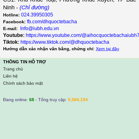
Ninh -
(Chỉ đường)
024.39950305
Hotline:
fb.com/dhquoctebacha
Facebook:
Info@iubh.edu.vn
E-mail:
Youtube:
https://www.youtube.com/@aihocquoctebachaiubh
Tiktok:
https://www.tiktok.com/@dhquoctebacha
Hướng dẫn xác nhận văn bằng, chứng chỉ
:
Xem tại đây
THÔNG TIN HỖ TRỢ
Trang chủ
Liên hệ
Chính sách bảo mật
Đang online:
68
- Tổng truy cập:
5,584,154