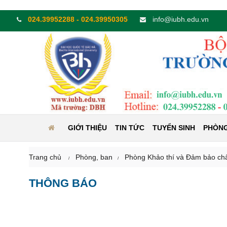
024.39952288 - 024.39950305
info@iubh.edu.vn
GIỚI THIỆU
TIN TỨC
TUYỂN SINH
PHÒNG
Trang chủ
Phòng, ban
Phòng Khảo thí và Đảm bảo ch
THÔNG BÁO