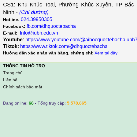
CS1: Khu Khúc Toại, Phường Khúc Xuyên, TP Bắc
Ninh -
(Chỉ đường)
024.39950305
Hotline:
fb.com/dhquoctebacha
Facebook:
Info@iubh.edu.vn
E-mail:
Youtube:
https://www.youtube.com/@aihocquoctebachaiubh
Tiktok:
https://www.tiktok.com/@dhquoctebacha
Hướng dẫn xác nhận văn bằng, chứng chỉ
:
Xem tại đây
THÔNG TIN HỖ TRỢ
Trang chủ
Liên hệ
Chính sách bảo mật
Đang online:
68
- Tổng truy cập:
5,578,865