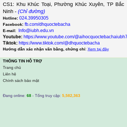
CS1: Khu Khúc Toại, Phường Khúc Xuyên, TP Bắc
Ninh -
(Chỉ đường)
024.39950305
Hotline:
fb.com/dhquoctebacha
Facebook:
Info@iubh.edu.vn
E-mail:
Youtube:
https://www.youtube.com/@aihocquoctebachaiubh
Tiktok:
https://www.tiktok.com/@dhquoctebacha
Hướng dẫn xác nhận văn bằng, chứng chỉ
:
Xem tại đây
THÔNG TIN HỖ TRỢ
Trang chủ
Liên hệ
Chính sách bảo mật
Đang online:
68
- Tổng truy cập:
5,582,363