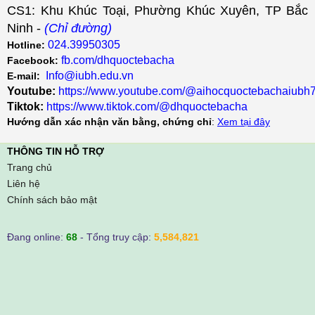
CS1: Khu Khúc Toại, Phường Khúc Xuyên, TP Bắc
Ninh -
(Chỉ đường)
024.39950305
Hotline:
fb.com/dhquoctebacha
Facebook:
Info@iubh.edu.vn
E-mail:
Youtube:
https://www.youtube.com/@aihocquoctebachaiubh
Tiktok:
https://www.tiktok.com/@dhquoctebacha
Hướng dẫn xác nhận văn bằng, chứng chỉ
:
Xem tại đây
THÔNG TIN HỖ TRỢ
Trang chủ
Liên hệ
Chính sách bảo mật
Đang online:
68
- Tổng truy cập:
5,584,821