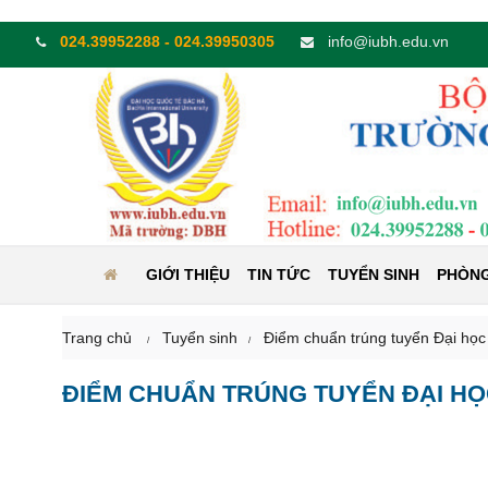
024.39952288 - 024.39950305
info@iubh.edu.vn
GIỚI THIỆU
TIN TỨC
TUYỂN SINH
PHÒNG
Trang chủ
Tuyển sinh
Điểm chuẩn trúng tuyển Đại họ
ĐIỂM CHUẨN TRÚNG TUYỂN ĐẠI HỌ