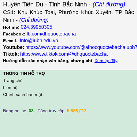
Huyện Tiên Du - Tỉnh Bắc Ninh -
(Chỉ đường)
CS1: Khu Khúc Toại, Phường Khúc Xuyên, TP Bắc
Ninh -
(Chỉ đường)
024.39950305
Hotline:
fb.com/dhquoctebacha
Facebook:
Info@iubh.edu.vn
E-mail:
Youtube:
https://www.youtube.com/@aihocquoctebachaiubh
Tiktok:
https://www.tiktok.com/@dhquoctebacha
Hướng dẫn xác nhận văn bằng, chứng chỉ
:
Xem tại đây
THÔNG TIN HỖ TRỢ
Trang chủ
Liên hệ
Chính sách bảo mật
Đang online:
68
- Tổng truy cập:
5,588,012