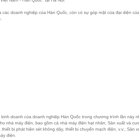
 Việt Nam - Hàn Quốc” tại Hà Nội.
à các doanh nghiệp của Hàn Quốc, còn có sự góp mặt của đại diện củ
m.
à kinh doanh của doanh nghiệp Hàn Quốc trong chương trình lần này n
 cho nhà máy điện, bao gồm cả nhà máy điện hạt nhân; Sản xuất và cu
 thiết bị phát hiện sét không dây, thiết bị chuyển mạch điện, v.v.; Sản 
máy điện.