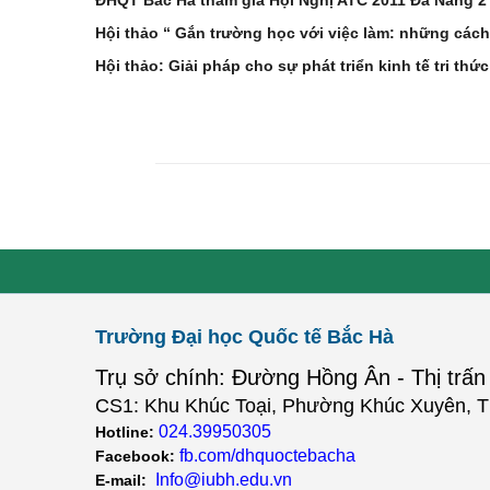
ĐHQT Bắc Hà tham gia Hội Nghị ATC 2011 Đà Nẳng 2 
Hội thảo “ Gắn trường học với việc làm: những cách 
Hội thảo: Giải pháp cho sự phát triển kinh tế tri th
Trường Đại học Quốc tế Bắc Hà
Trụ sở chính: Đường Hồng Ân - Thị trấn
CS1: Khu Khúc Toại, Phường Khúc Xuyên, T
024.39950305
Hotline:
fb.com/dhquoctebacha
Facebook:
Info@iubh.edu.vn
E-mail: