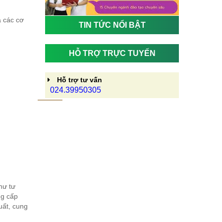
a các cơ
TIN TỨC NỔI BẬT
HỖ TRỢ TRỰC TUYẾN
Hỗ trợ tư vấn
024.39950305
hư tư
ng cấp
xuất, cung