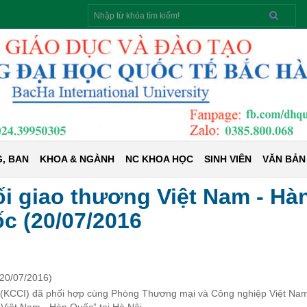
Tìm
kiếm
, BAN
KHOA & NGÀNH
NC KHOA HỌC
SINH VIÊN
VĂN BẢN
ối giao thương Việt Nam - Hà
c (20/07/2016
(20/07/2016)
(KCCI) đã phối hợp cùng Phòng Thương mại và Công nghiệp Việt Na