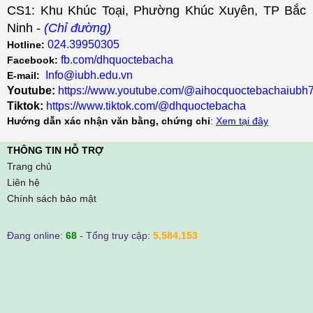
CS1: Khu Khúc Toại, Phường Khúc Xuyên, TP Bắc
Ninh -
(Chỉ đường)
024.39950305
Hotline:
fb.com/dhquoctebacha
Facebook:
Info@iubh.edu.vn
E-mail:
Youtube:
https://www.youtube.com/@aihocquoctebachaiubh
Tiktok:
https://www.tiktok.com/@dhquoctebacha
Hướng dẫn xác nhận văn bằng, chứng chỉ
:
Xem tại đây
THÔNG TIN HỖ TRỢ
Trang chủ
Liên hệ
Chính sách bảo mật
Đang online:
68
- Tổng truy cập:
5,584,153